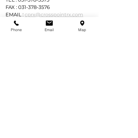
FAX : 031-378-3576
EMAIL : 
cprx@crosspointrx.com
NOTICE
Phone
Email
Map
댓글
댓글을 입력하세요.
ⓒ 2023 ALL RIGHTS RESERVED. CROSSPOINT.. AssistBio, Site designer MH.