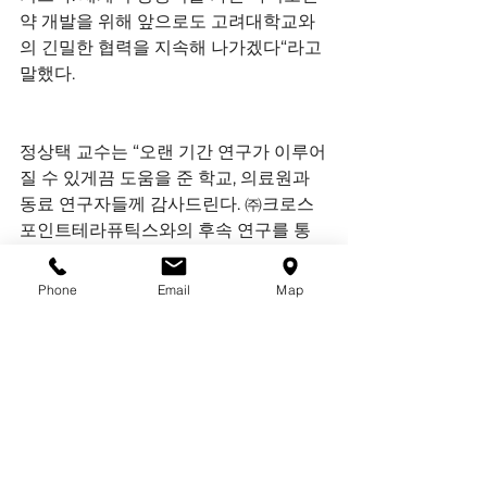
약 개발을 위해 앞으로도 고려대학교와
의 긴밀한 협력을 지속해 나가겠다“라고 
말했다.
정상택 교수는 “오랜 기간 연구가 이루어
질 수 있게끔 도움을 준 학교, 의료원과 
동료 연구자들께 감사드린다. ㈜크로스
포인트테라퓨틱스와의 후속 연구를 통
해 많은 환자들에게 도움을 줄 수 있도록 
노력하겠다”라고 말했다.
Phone
Email
Map
권정환 단장은 “기술 개발에 매진한 정상
택 교수님의 노고와 그 가치를 제대로 평
가해 주신 ㈜크로스포인트테라퓨틱스에 
진심으로 감사드린다. 양 기관의 역량이 
결합되어 뛰어난 글로벌 신약 제품이 탄