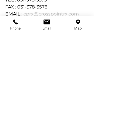
FAX : 031-378-3576
EMAIL : 
cprx@crosspointrx.com
NOTICE
Phone
Email
Map
Comments
Write a comment...
ⓒ 2023 ALL RIGHTS RESERVED. CROSSPOINT.. AssistBio, Site designer MH.