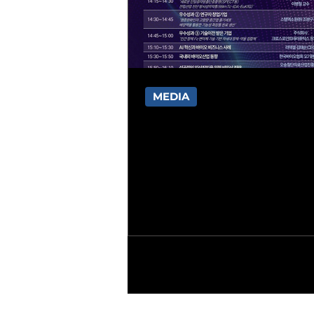
MEDIA
과학기술사업화진흥원, 
연구데이터 검증지원사업
김동홍 기자 배포일 2025-12-02 11
공유회 개최
일 2025-12-02 11:32 ‘바이오 
증지원사업’은 2021년~2025년간
정보통신부와 한국연구재단의 지
바이오 분야 우수 기초·원천 R&D
상으로, 유효성·안전성·생체적합성
요구하는 검증 데이터를 추가 확
과의 신속한 시장진입 촉진을 목
됐다. 이번 성과공유회는 사업이 종료함에 따
라 그간의 성과를 공유하고, 바이오