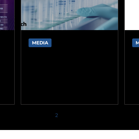
MEDIA
M
‘바이오
크로스포인트, 와이바이오로직
크
’ 성과
스에 '스텔스바디' 기술이전
치
:32 수정
장종원 기자 jjw@bizwatch.co.kr
바
연구데이터 검
2025.06.13(금) 08:00 국내 신약개발 스타트
이
 과학기술
업인 크로스포인트테라퓨틱스가 각종 항체
여
원을 받은
의약품의 효능을 높이고 부작용은 최소화하
Th
 성과를 대
는 '스텔스바디' 플랫폼의 기술이전에 성공했
시
 등 시장이
다. 크로스포인트테라퓨틱스는 코스닥 상장
고 
보해 연구성
사 와이바이오로직스와 스텔스바디
1
2
3
4
5
적으로 추진
(Stealth-Body) 플랫폼에 대한 비독점 기술
이전 계약을 체결했다고 13일 밝혔다. 스텔스
 분야 현
바디는 항체 하단에 위치한 Fc 부위를 변형